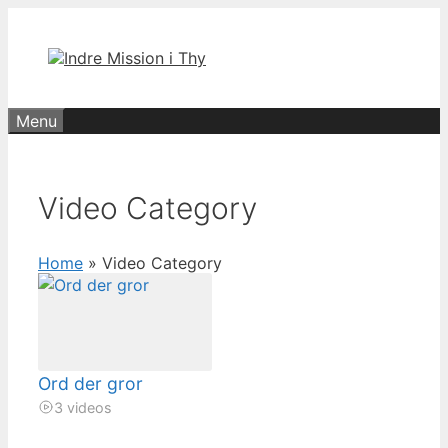
Hop
til
indhold
Menu
Video Category
Home
»
Video Category
Ord der gror
3 videos