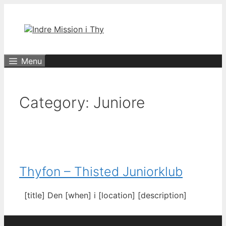
Hop
til
indhold
Menu
Category:
Juniore
Thyfon – Thisted Juniorklub
[title] Den [when] i [location] [description]