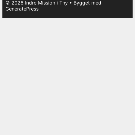
© 2026 Indre Mission i Thy
• Bygget med
GeneratePress